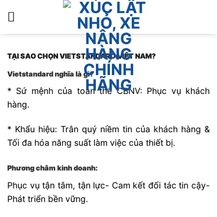
Bỏ
qua
nội
dung
TẠI SAO CHỌN VIETSTANDARD VIỆT NAM?
Vietstandard nghĩa là gì?
* Sứ mệnh của toàn thể CBNV: Phục vụ khách
hàng.
* Khẩu hiệu: Trân quý niềm tin của khách hàng &
Tối đa hóa năng suất làm việc của thiết bị.
Phương châm kinh doanh:
Phục vụ tận tâm, tận lực- Cam kết đối tác tin cậy-
Phát triển bền vững.