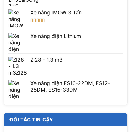
Được xếp
hạng
5.00
5
Xe nâng IMOW 3 Tấn
sao
Được xếp
hạng
5.00
5
Xe nâng điện Lithium
sao
Zl28 - 1.3 m3
Xe nâng điện ES10-22DM, ES12-
25DM, ES15-33DM
ĐỐI TÁC TIN CẬY