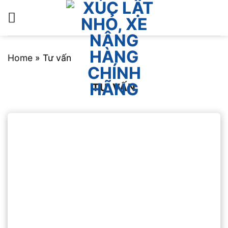
Bỏ
qua
nội
dung
Home
»
Tư vấn
TƯ VẤN