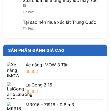
Sửa chữa hệ thống thuỷ lực máy xúc
lật
Tín Phát
Tại sao nên mua xúc lật Trung Quốc
Tín Phát
SẢN PHẨM ĐÁNH GIÁ CAO
Xe nâng IMOW 3 Tấn
Được xếp
hạng
5.00
5
LaiGong Zl15
sao
Được xếp
hạng
5.00
5
MR916 - Zl916 - 0.6 m3
sao