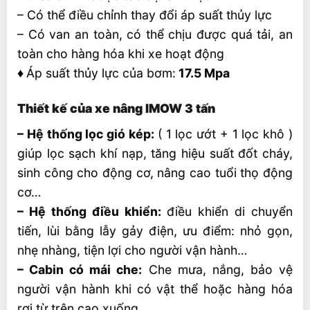
– Có thể điều chỉnh thay đổi áp suất thủy lực
– Có van an toàn, có thể chịu được quá tải, an
toàn cho hàng hóa khi xe hoạt động
♦
Áp suất thủy lực của bơm:
17.5 Mpa
Thiết kế của xe nâng IMOW 3 tấn
– Hệ thống lọc gió kép:
( 1 lọc ướt + 1 lọc khô )
giúp lọc sạch khí nạp, tăng hiệu suất đốt cháy,
sinh công cho động cơ, nâng cao tuổi thọ động
cơ…
– Hệ thống điều khiển:
điều khiển di chuyển
tiến, lùi bằng lẫy gảy điện, ưu điểm: nhỏ gọn,
nhẹ nhàng, tiện lợi cho người vận hành…
– Cabin có mái che:
Che mưa, nắng, bảo vệ
người vận hành khi có vật thể hoặc hàng hóa
rơi từ trên cao xuống…