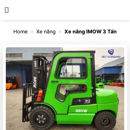
Bỏ
qua
nội
dung
Home
»
Xe nâng
»
Xe nâng IMOW 3 Tấn