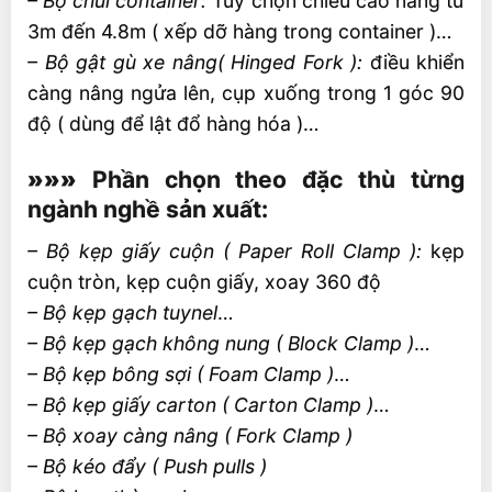
– Bộ chui container:
Tùy chọn chiều cao nâng từ
3m đến 4.8m ( xếp dỡ hàng trong container )…
– Bộ gật gù xe nâng( Hinged Fork ):
điều khiển
càng nâng ngửa lên, cụp xuống trong 1 góc 90
độ ( dùng để lật đổ hàng hóa )…
»»»
Phần chọn theo đặc thù từng
ngành nghề sản xuất:
– Bộ kẹp giấy cuộn ( Paper Roll Clamp ):
kẹp
cuộn tròn, kẹp cuộn giấy, xoay 360 độ
– Bộ kẹp gạch tuynel
…
– Bộ kẹp gạch không nung ( Block Clamp )
…
– Bộ kẹp bông sợi ( Foam Clamp )
…
– Bộ kẹp giấy carton ( Carton Clamp )
…
– Bộ xoay càng nâng ( Fork Clamp )
– Bộ kéo đẩy ( Push pulls )