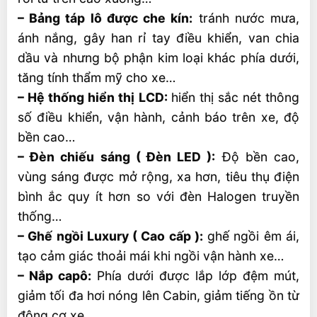
– Bảng táp lô được che kín:
tránh nước mưa,
ánh nắng, gây han rỉ tay điều khiển, van chia
dầu và nhưng bộ phận kim loại khác phía dưới,
tăng tính thẩm mỹ cho xe…
– Hệ thống hiển thị LCD:
hiển thị sắc nét thông
số điều khiển, vận hành, cảnh báo trên xe, độ
bền cao…
– Đèn chiếu sáng ( Đèn LED ):
Độ bền cao,
vùng sáng được mở rộng, xa hơn, tiêu thụ điện
bình ắc quy ít hơn so với đèn Halogen truyền
thống…
– Ghế ngồi Luxury ( Cao cấp ):
ghế ngồi êm ái,
tạo cảm giác thoải mái khi ngồi vận hành xe…
– Nắp capô:
Phía dưới được lắp lớp đệm mút,
giảm tối đa hơi nóng lên Cabin, giảm tiếng ồn từ
động cơ xe…