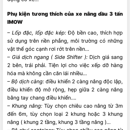
Phụ kiện tương thích của xe nâng dầu 3 tấn
IMOW
– Lốp đặc, lốp đặc kép:
Độ bền cao, thích hợp
sử dụng trên nền phẳng, môi trường có những
vật thể góc cạnh rơi rớt trên nền…
– Giá dịch ngang ( Side Shifter ):
Dịch giá sang
2 bên, trái phải. Tiện lợi cho việc xếp dỡ hàng
hóa mà không cần căn lái nhiều…
– Bộ dịch càng:
điều khiển 2 càng nâng độc lập,
điều khiển độ mở rộng, hẹp giữa 2 càng nâng
bằng tay chang điều khiển….
– Khung nâng:
Tùy chọn chiêu cao nâng từ 3m
đến 6m, tùy chọn loại 2 khung hoặc 3 khung
nâng ( khung 2 tầng, khung 3 tầng nâng )…