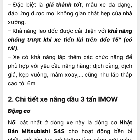
–
Đặc biệt là
giá thành tốt
, mẫu xe đa dạng,
đáp ứng được mọi không gian chật hẹp của nhà
xưởng.
– Khả năng leo dốc được cải thiện với
khả năng
chống trượt khi xe tiến lùi trên dốc 15° (có
tải).
– Xe có khả năng lắp thêm các chức năng để
phù hợp với yêu cầu nâng hàng: dịch càng, dịch
giá, kẹp vuông, mâm xoay,… cũng như lắp tháp
cao tới 6m.
2. Chi tiết xe nâng dầu 3 tấn IMOW
Động cơ
Nổi bật nhất ở dòng xe này là động cơ
Nhật
Bản
Mitsubishi S4S
cho hoạt động bền bỉ
nhiều giờ liên tục mà không làm nóng mặt máy.