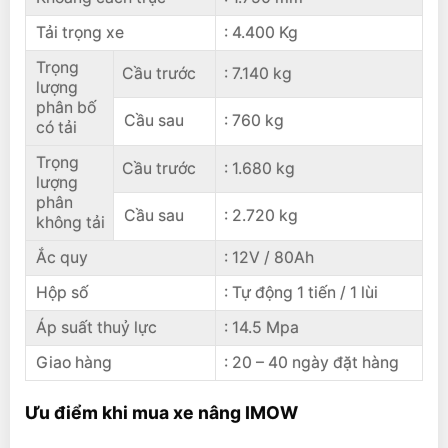
Tải trọng xe
: 4.400 Kg
Trọng
Cầu trước
: 7.140 kg
lượng
phân bố
Cầu sau
: 760 kg
có tải
Trọng
Cầu trước
: 1.680 kg
lượng
phân
Cầu sau
: 2.720 kg
không tải
Ắc quy
: 12V / 80Ah
Hộp số
: Tự động 1 tiến / 1 lùi
Áp suất thuỷ lực
: 14.5 Mpa
Giao hàng
: 20 – 40 ngày đặt hàng
Ưu điểm khi mua xe nâng IMOW