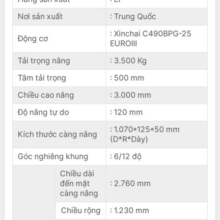
Nơi sản xuất
: Trung Quốc
: Xinchai C490BPG-25
Động cơ
EUROIII
Tải trọng nâng
: 3.500 Kg
Tâm tải trọng
: 500 mm
Chiều cao nâng
: 3.000 mm
Độ nâng tự do
: 120 mm
: 1.070*125*50 mm
Kích thước càng nâng
(D*R*Dày)
Góc nghiêng khung
: 6/12 độ
Chiều dài
đến mặt
: 2.760 mm
càng nâng
Chiều rộng
: 1.230 mm