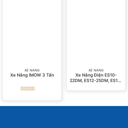
XE NÂNG
XE NÂNG
Xe Nâng IMOW 3 Tấn
Xe Nâng Điện ES10-
22DM, ES12-25DM, ES15-
33DM
Được xếp
hạng
5
5 sao