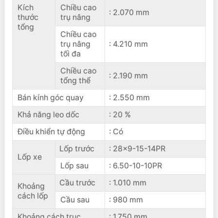
Kích
Chiều cao
: 2.070 mm
thước
trụ nâng
tổng
Chiều cao
trụ nâng
: 4.210 mm
tối đa
Chiều cao
: 2.190 mm
tổng thể
Bán kính góc quay
: 2.550 mm
Khả năng leo dốc
: 20 %
Điều khiển tự động
: Có
Lốp trước
: 28×9-15-14PR
Lốp xe
Lốp sau
: 6.50-10-10PR
Cầu trước
: 1.010 mm
Khoảng
cách lốp
Cầu sau
: 980 mm
Khoảng cách trục
: 1.750 mm