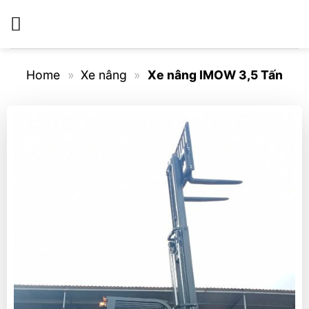
Bỏ
qua
nội
dung
Home
»
Xe nâng
»
Xe nâng IMOW 3,5 Tấn