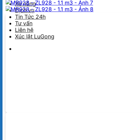
Xe nâng
Dịch vụ
Tin Tức 24h
Tư vấn
Liên hệ
Xúc lật LuGong