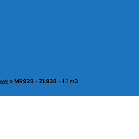
gwei
»
MR928 – ZL928 – 1.1 m3