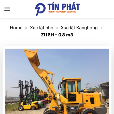
Bỏ
qua
nội
dung
Home
»
Xúc lật nhỏ
»
Xúc lật Kanghong
»
Zl16H – 0.8 m3