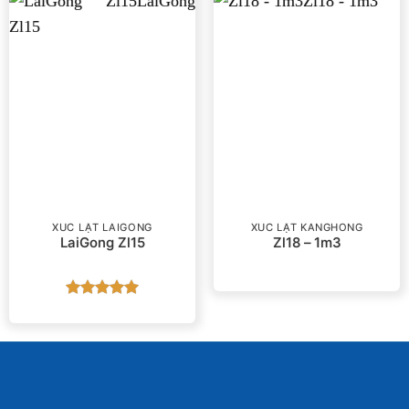
XÚC LẬT LAIGONG
XÚC LẬT KANGHONG
LaiGong Zl15
Zl18 – 1m3
Được xếp
hạng
5
5
sao